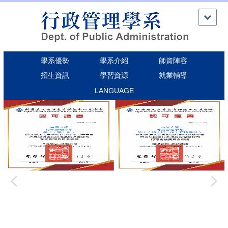
跳
到
主
要
內
學系優勢
學系介紹
師資陣容
容
區
招生資訊
學習資源
就業輔導
LANGUAGE