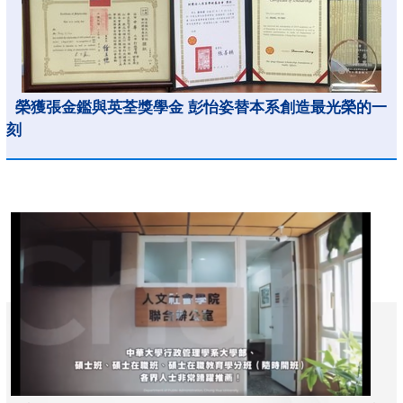
榮獲張金鑑與英荃獎學金 彭怡姿替本系創造最光榮的一
刻